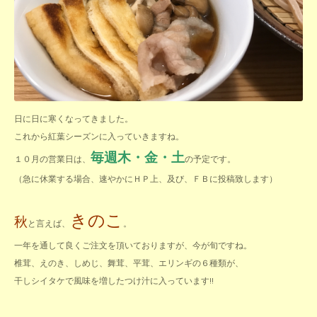
日に日に寒くなってきました。
これから紅葉シーズンに入っていきますね。
毎週木・金・土
１０月の営業日は、
の予定です。
（急に休業する場合、速やかにＨＰ上、及び、ＦＢに投稿致します）
きのこ
秋
と言えば、
。
一年を通して良くご注文を頂いておりますが、今が旬ですね。
椎茸、えのき、しめじ、舞茸、平茸、エリンギの６種類が、
干しシイタケで風味を増したつけ汁に入っています!!