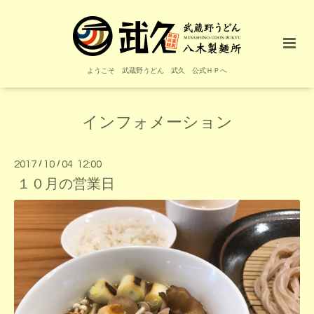
ようこそ 武蔵野うどん 武久 公式ＨＰへ
インフォメーション
2017
/
10
/
04 12:00
１０月の営業日