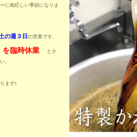
ーに相応しい季節になりま
土の週３日
の営業です。
木）を臨時休業
とさ
い。
ます!!