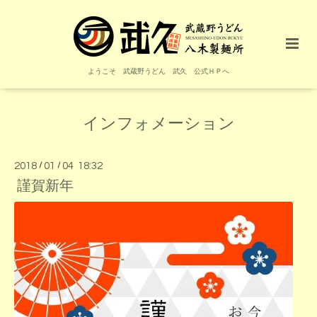
ようこそ 武蔵野うどん 武久 公式ＨＰへ
インフォメーション
2018
/
01
/
04 18:32
謹賀新年