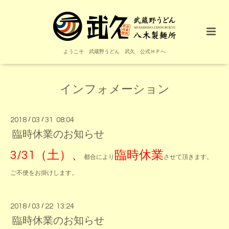
ようこそ 武蔵野うどん 武久 公式ＨＰへ
インフォメーション
2018
/
03
/
31 08:04
臨時休業のお知らせ
3/31（土）、
臨時休業
都合により
させて頂きます。
ご不便をお掛けします。
2018
/
03
/
22 13:24
臨時休業のお知らせ